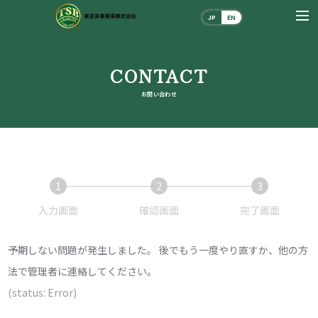
JP
EN
CONTACT
お問い合わせ
1
2
3
現
現
現
入力画面
確認画面
完了画面
在
在
在
予期しない問題が発生しました。 後でもう一度やり直すか、他の方
表
表
表
法で管理者に連絡してください。
示
示
示
(status: Error)
さ
さ
さ
れ
れ
れ