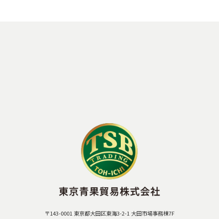
て
て
て
い
い
い
る
る
る
画
画
画
面
面
面
で
で
で
す。
す。
す。
〒143-0001 東京都大田区東海3-2-1 大田市場事務棟7F